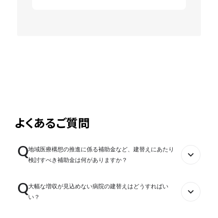
よくあるご質問
Q
地域医療構想の推進に係る補助金など、建替えにあたり
expand_more
検討すべき補助金は何がありますか？
Q
地域医療構想の推進に見合う事業となる場合、近年では地域医療介護
大幅な増収が見込めない病院の建替えはどうすればい
expand_more
総合確保基金の活用事例が多くみられます。当該補助金は、主に複数
い？
病院の統合再編に係るもの、地域に不足する機能である病床を拡充す
る場合に係るものなどがあります。また、病床ダウンサイジングに係