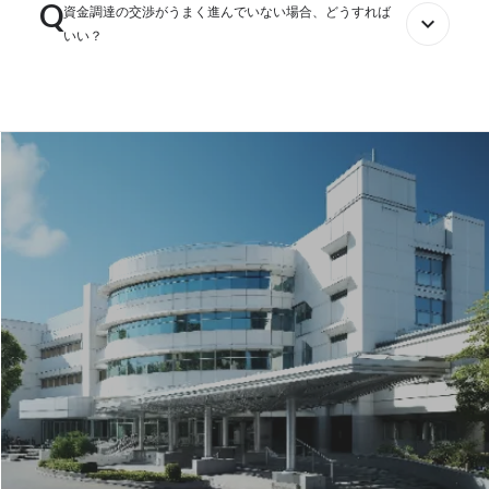
Q
弊社の支援においては、病院の経営状況を把握するための基礎調査の
資金調達の交渉がうまく進んでいない場合、どうすれば
る補助金とも併用できるケースがあります。
expand_more
中で、病棟再編や診療報酬上の増収施策、コスト削減の余地の分析を
いい？
実施することが可能です。増益施策を検討するとともに、近年の建替
詳細については、補助金のページをご覧ください。
え事例だと、地域の将来推計患者数や競合の状況、収支バランスを見
資金調達のスキームには、福祉医療機構等の政府系金融機関、銀行や
ながら、一定のダウンサイジングを選択肢の一つとして提示していま
都道府県により要綱が異なりますので、個別に確認をしておくことを
信用金庫等の民間金融機関、ファンドなどがありますが、それぞれの
す。
おすすめいたします。 その他、国土交通省管轄の立地適正化計画に基
メリット、デメリットを踏まえた検討が重要です。また、資金の出し
づく補助金が活用できるケースも稀にあります。補助金は毎年度変更
手は、経営状態、調達金額、経営計画などを総合的に判断しますの
ただ、近年の建築費は高騰傾向が続いており、建築会社への発注スキ
されるものもありますので、活用を検討されている場合は、プランを
で、現在の自院の状況がどうなっているかも十分に理解したうえで、
ームを工夫したり、（一時的に）建物の改修で建築費の動向の様子を
考えた上で、活用前年度から都道府県等に相談に行っておくことをお
交渉を進める必要があります。うまく進んでいないケースは、金融機
見たりするケースもあります。大幅に事業構造を変えるためには、地
すすめします。
関等の資金の出し手との認識の相違が大きい可能性がありますので、
域の情勢を見ながら複数病院を統合再編しての建替え検討をするケー
しっかりと話し合いをして、条件面などを確認して対応していく必要
スも増えてきています。
があります。こういった交渉に慣れていない場合は、顧問の税理士、
コンサルタント等の外部の専門家も交えて交渉する形もおすすめしま
す。